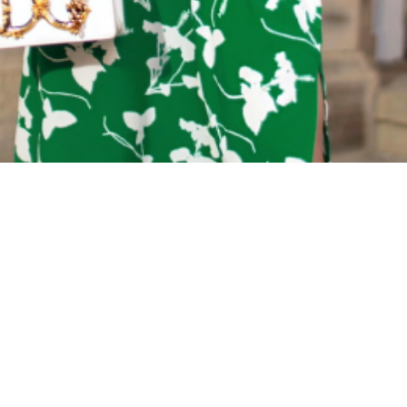
Материал
Акрил
Ангора
Ацетат
Бамбук
Бархат
Вельвет
Вискоза