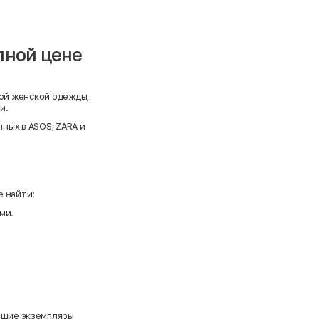
упной цене
ой женской одежды,
и.
нных в
ASOS
,
ZARA
и
е найти:
ми.
учшие экземпляры