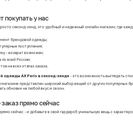
т покупать у нас
просто секонд-хенд, это удобный и надежный онлайн-магазин, где кажд
имент брендовой одежды;
егулярные поступления;
пку - возврат возможен;
 по всей России;
ов на всех этапах заказа.
й одежды AX Paris в секонд-хенде
- это возможность выглядеть сти
м магазине представлен широкий выбор вещей от других популярных б
ть обновки на любой вкус и сезон.
заказ прямо сейчас
рямо сейчас - и добавьте в свой гардероб уникальную вещь с характеро