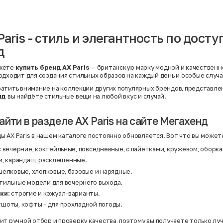
Вискоза | Нейлон
Вискоза | Полиэстер
й
Вискоза | Полиэстер | Хлопок
Вискоза | Эластан
aris - стиль и элегантность по дост
Искусственная замша
ный
Кашемир
д
Кашемир | Нейлон
й
Кашемир | Хлопок
Кашемир | Шерсть
жете
купить бренд AX Paris
— британскую марку модной и качественн
Лён
одходит для создания стильных образов на каждый день и особые случа
й
Модал
Натуральная замша
атить внимание на коллекции других популярных брендов, представле
Натуральная кожа
нд
вы найдёте стильные вещи на любой вкус и случай.
Нейлон
Полиэстер
йти в разделе AX Paris на сайте Мегахенд
Полиэстер | Спандекс
Полиэстер | Хлопок
Полиэстер | Экокожа
 AX Paris в нашем каталоге постоянно обновляется. Вот что вы может
Полиэстер | Эластан
Сатин
:
вечерние, коктейльные, повседневные, с пайетками, кружевом, оборка
Твид
и, карандаш, расклешенные.
Хлопок
елковые, хлопковые, базовые и нарядные.
Хлопок | Эластан
Шёлк
тильные модели для вечернего выхода.
Шёлк | Шерсть
ки:
строгие и кэжуал-варианты.
Шерсть
Экокожа
шоты, кофты - для прохладной погоды.
Эластан
ит ручной отбор и проверку качества, поэтому вы получаете только л