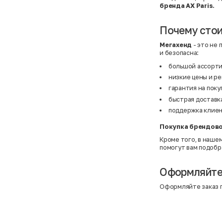
BF
41
бренда AX Paris.
BF
42
Bivolino
43
Black Forest
44
Почему стои
Blind Date
44,5
Bogner
45
Мегахенд
- это не 
Bonita
46
и безопасна:
Boohoo
48+
Brax
4XL
большой ассорт
British Knights
4XL
Bruno Banani
4XL
низкие цены и р
Buena Vista
5-7 лет
гарантия на поку
Bugatti
5XL
быстрая доставка
Burberry
5XL
C&A
5XL
поддержка клиент
Calvin Klein
62 см (3 мес.)
Camel Active
68 см (6 мес.)
Покупка брендово
Camp David
6-9 мес.
Caprice
6XL
Кроме того, в наше
Carhartt
6XL
помогут вам подобра
Carlo Colucci
6XL
Cavori
80 см (12 мес.)
Champion
8-10 лет
Оформляйте 
Chloe
86 см (18 мес.)
Christian Berg
9-18 мес.
Оформляйте заказ п
Ciao
98 см (3 года)
CityLine
L
Claudio Conti
L
CLOCKHAUSE
L/XL
&Co
L/XL