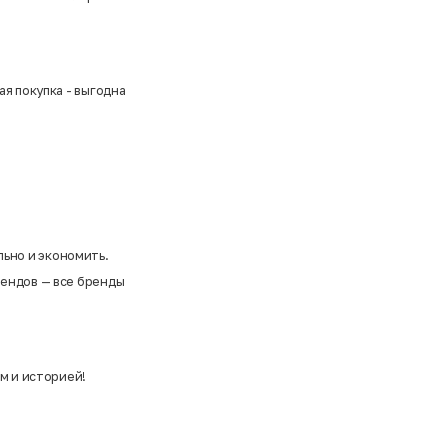
ая покупка - выгодна
льно и экономить.
рендов —
все бренды
м и историей!