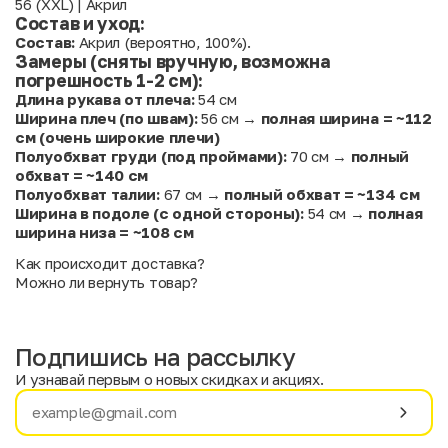
56 (XXL) | Акрил
Состав и уход:
Состав:
Акрил (вероятно, 100%).
Замеры (сняты вручную, возможна
погрешность 1-2 см):
Длина рукава от плеча:
54 см
Ширина плеч (по швам):
56 см →
полная ширина = ~112
см
(очень широкие плечи)
Полуобхват груди (под проймами):
70 см →
полный
обхват = ~140 см
Полуобхват талии:
67 см →
полный обхват = ~134 см
Ширина в подоле (с одной стороны):
54 см →
полная
ширина низа = ~108 см
Как происходит доставка?
Можно ли вернуть товар?
Подпишись на рассылку
И узнавай первым о новых скидках и акциях.
Имя
Фамилия