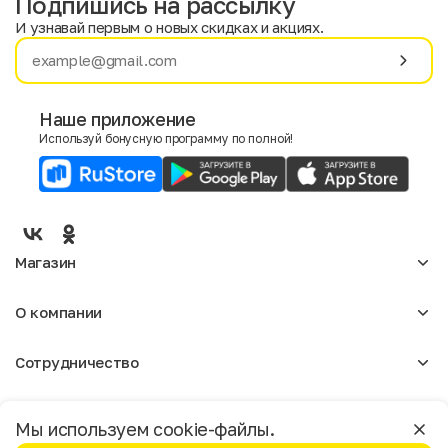
Подпишись на рассылку
И узнавай первым о новых скидках и акциях.
Имя
Фамилия
Наше приложение
Используй бонусную программу по полной!
E-mail
Пол
Мужской
Женский
Магазин
Согласие на получение чеков по электронной почте
Женское
О компании
Мужское
Аксессуары
О нас
Детское
Сотрудничество
Отзывы
Блог
Оптовикам
Вакансии
949,50 ₽
9,50 ₽
Помощь
1 899,00
Москва
Арендодателям
Магазины
Мы используем cookie-файлы.
Реклама
Доставка и оплата
Бонусная программа